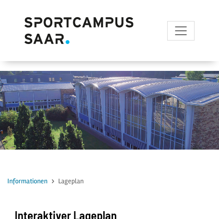
zum Inhalt
Informationen
Lageplan
Interaktiver Lageplan