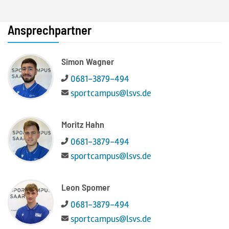
Ansprechpartner
Simon Wagner
Telefon:
0681-3879-494
E-Mail:
sportcampus@lsvs.de
Moritz Hahn
Telefon:
0681-3879-494
E-Mail:
sportcampus@lsvs.de
Leon Spomer
Telefon:
0681-3879-494
E-Mail:
sportcampus@lsvs.de