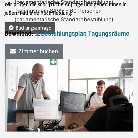
(parlamentarische Standardbestuhlung)
Wir prüfen die schriftliche Anfrage und geben Ihnen in
Tagungsraum 84/85 - 60 Personen
jedem Fall eine Rückmeldung.
(parlamentarische Standardbestuhlung)
Buchungsanfrage
Download:
Bestuhlungsplan Tagungsräume
Zimmer buchen