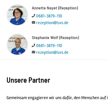
Annette Nayet (Rezeption)
Telefon:
0681-3879-110
E-Mail:
rezeption@lsvs.de
Stephanie Wolf (Rezeption)
Telefon:
0681-3879-110
E-Mail:
rezeption@lsvs.de
Unsere Partner
Gemeinsam engagieren wir uns dafür, den Menschen auf ih